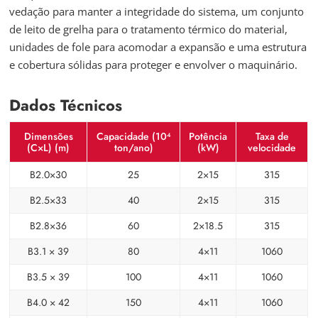
vedação para manter a integridade do sistema, um conjunto
de leito de grelha para o tratamento térmico do material,
unidades de fole para acomodar a expansão e uma estrutura
e cobertura sólidas para proteger e envolver o maquinário.
Dados Técnicos
Dimensões
Capacidade (10⁴
Potência
Taxa de
(C×L) (m)
ton/ano)
(kW)
velocidade
B2.0×30
25
2×15
315
B2.5×33
40
2×15
315
B2.8×36
60
2×18.5
315
B3.1 × 39
80
4×11
1060
B3.5 × 39
100
4×11
1060
B4.0 × 42
150
4×11
1060