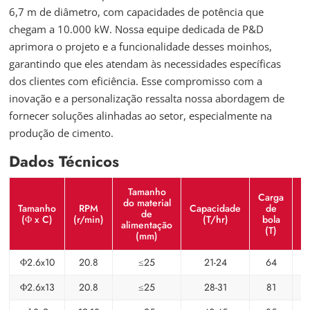
6,7 m de diâmetro, com capacidades de potência que
chegam a 10.000 kW. Nossa equipe dedicada de P&D
aprimora o projeto e a funcionalidade desses moinhos,
garantindo que eles atendam às necessidades específicas
dos clientes com eficiência. Esse compromisso com a
inovação e a personalização ressalta nossa abordagem de
fornecer soluções alinhadas ao setor, especialmente na
produção de cimento.
Dados Técnicos
Tamanho
Carga
P
do material
Tamanho
RPM
Capacidade
de
de
(Φ x C)
(r/min)
(T/hr)
bola
alimentação
(T)
(mm)
Φ2.6x10
20.8
≤25
21-24
64
Φ2.6x13
20.8
≤25
28-31
81