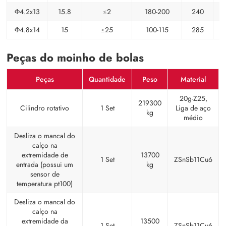
Φ4.2x13
15.8
≤2
180-200
240
Φ4.8x14
15
≤25
100-115
285
Peças do moinho de bolas
Peças
Quantidade
Peso
Material
20g-Z25,
219300
Cilindro rotativo
1 Set
Liga de aço
kg
médio
Desliza o mancal do
calço na
extremidade de
13700
1 Set
ZSnSb11Cu6
entrada (possui um
kg
sensor de
temperatura pt100)
Desliza o mancal do
calço na
extremidade da
13500
1 Set
ZSnSb11Cu6