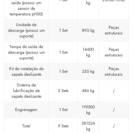
saída (possui um
kg
sensor de
temperatura pt100)
Unidade de
Peças
descarga (possui um
1 Set
893 kg
estruturais
suporte)
Tampa de saída de
14400
Peças
descarga (possui um
1 Set
kg
estruturais
suporte)
Kit de instalação da
Peças
1 Set
255 kg
sapata deslizante
estruturais
Sistema de
lubrificação de
2 Sets
486 kg
/
sapata deslizante
119000
Engrenagem
1 Set
/
kg
381534
Total
9 Sets
/
kg