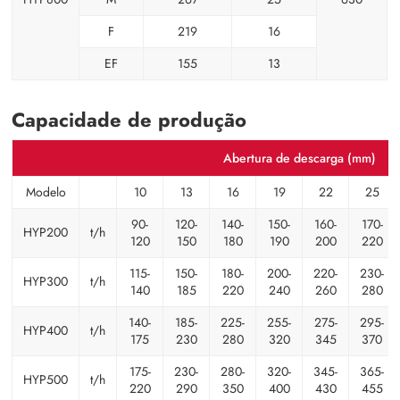
F
219
16
EF
155
13
Capacidade de produção
Abertura de descarga (mm)
Modelo
10
13
16
19
22
25
90-
120-
140-
150-
160-
170-
HYP200
t/h
120
150
180
190
200
220
115-
150-
180-
200-
220-
230-
HYP300
t/h
140
185
220
240
260
280
140-
185-
225-
255-
275-
295-
HYP400
t/h
175
230
280
320
345
370
175-
230-
280-
320-
345-
365-
HYP500
t/h
220
290
350
400
430
455