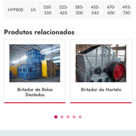
260-
325-
385-
435-
470-
495-
HYP800
t/h
335
425
500
545
600
730
Produtos relacionados
Britador de Rolos
Britador de Martelo
Dentados